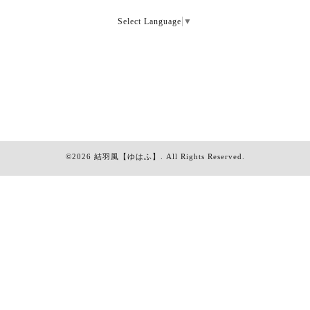
Select Language
▼
©2026
結羽風【ゆはふ】
. All Rights Reserved.