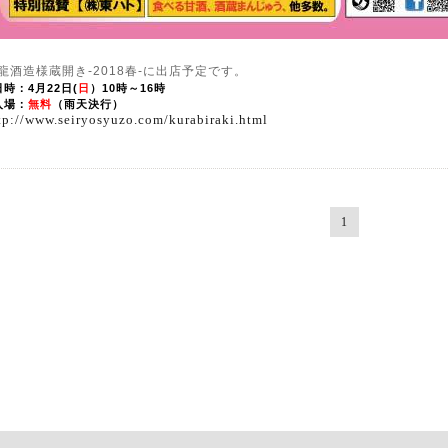
龍酒造様蔵開き-2018春-に出店予定です。
日時：4月22日(
日
）10時～16時
入場：
無料
（雨天決行）
tp://www.seiryosyuzo.com/kurabiraki.html
1