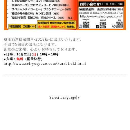
成龍酒造様蔵開き-2018秋-に出店いたします。
今回で5回目の出店になります。
皆様のご来場、心よりお待ちしております。
●日時：10月21日(
日
）10時～16時
●入場：
無料
（雨天決行）
http://www.seiryosyuzo.com/kurabiraki.html
Select Language
▼