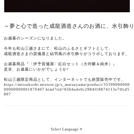
～夢と心で造った成龍酒造さんのお酒に、水引飾
お歳暮のシーズンになりました。
今年も松山三越さまにて、
松山のふるさとギフト
として、
成龍酒造さまの賀儀屋と結羽風の水引飾りがコラボしております。
お歳暮商品
『〈伊予賀儀屋〉紅白セット（大吟醸＆純米）』
是非、お歳暮にいかがでしょうか?
松山三越限定商品として、インターネットでも絶賛販売中です。
https://mitsukoshi.mistore.jp/s_matsuyama/product/35599000000
00000000001870407.html?rid=6564ade0c2984f18874113e7ffcd5
897
Select Language
▼